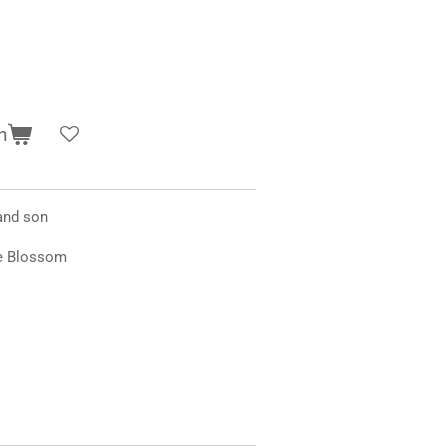
n
and son
ne Blossom