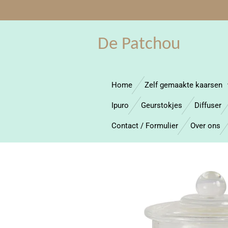
Ga
direct
naar
De Patchou
de
hoofdinhoud
Home
Zelf gemaakte kaarsen
Ipuro
Geurstokjes
Diffuser
Contact / Formulier
Over ons