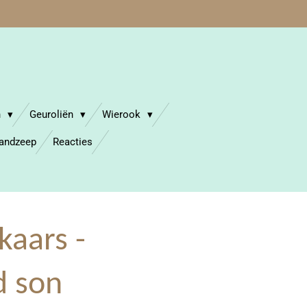
n
Geuroliën
Wierook
Handzeep
Reacties
kaars -
d son