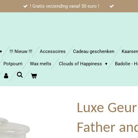
! Gratis verzending vanaf 50 euro !
!!! Nieuw !!!
Accessoires
Cadeau geschenken
Kaarse
Potpourri
Wax melts
Clouds of Happiness
Badolie - 
Luxe Geur
Father an