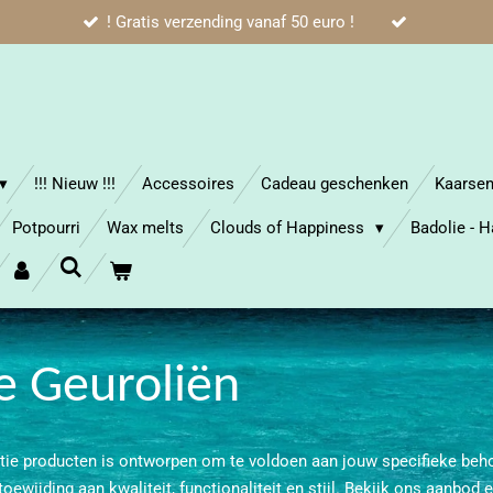
! Gratis verzending vanaf 50 euro !
!!! Nieuw !!!
Accessoires
Cadeau geschenken
Kaarse
Potpourri
Wax melts
Clouds of Happiness
Badolie - 
ie Geuroliën
tie producten is ontworpen om te voldoen aan jouw specifieke beho
ewijding aan kwaliteit, functionaliteit en stijl. Bekijk ons aanbod e