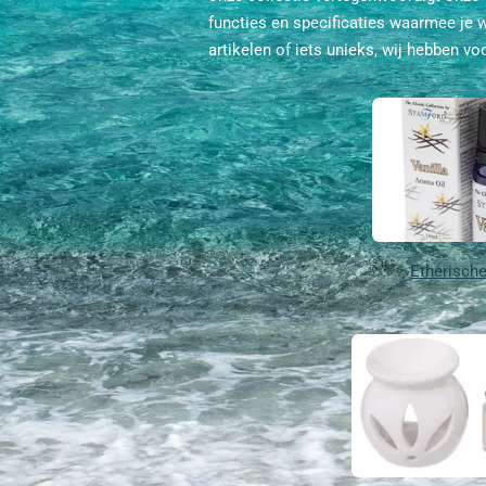
functies en specificaties waarmee je
artikelen of iets unieks, wij hebben vo
Etherische