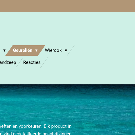
n
Geuroliën
Wierook
Handzeep
Reacties
eften en voorkeuren. Elk product in
n vind gedetailleerde beschrijvingen,