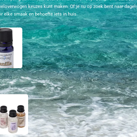
 weloverwogen keuzes kunt maken. Of je nu op zoek bent naar dagel
or elke smaak en behoefte iets in huis.
 oliën