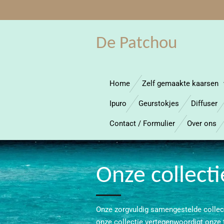
Ga
direct
naar
De Patchou
de
hoofdinhoud
Home
Zelf gemaakte kaarsen
Ipuro
Geurstokjes
Diffuser
Contact / Formulier
Over ons
Onze collect
Onze zorgvuldig samengestelde collec
onze collectie vertegenwoordigt onze to