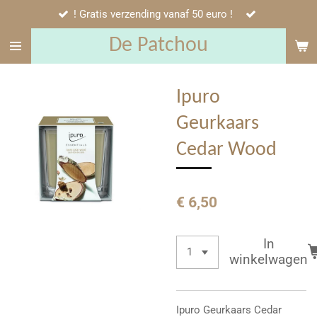
! Gratis verzending vanaf 50 euro !
Ga
direct
De Patchou
naar
de
hoofdinhoud
Ipuro
Geurkaars
Cedar Wood
€ 6,50
In
winkelwagen
Ipuro Geurkaars Cedar