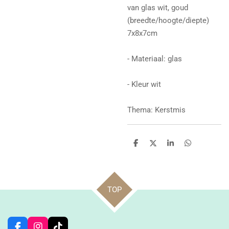
van glas wit, goud
(breedte/hoogte/diepte)
7x8x7cm
- Materiaal: glas
- Kleur wit
Thema: Kerstmis
D
D
S
D
e
e
h
e
l
e
a
l
e
l
r
e
n
e
n
TOP