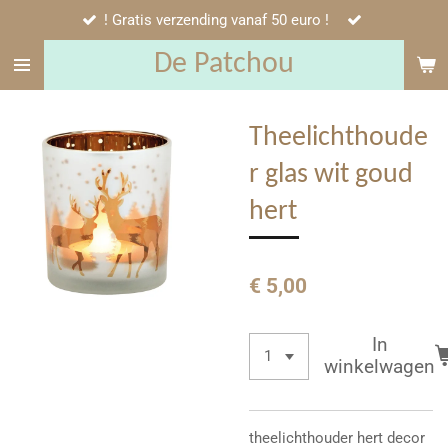
! Gratis verzending vanaf 50 euro !
Ga
direct
De Patchou
naar
de
hoofdinhoud
Theelichthoude
r glas wit goud
hert
€ 5,00
In
winkelwagen
theelichthouder hert decor