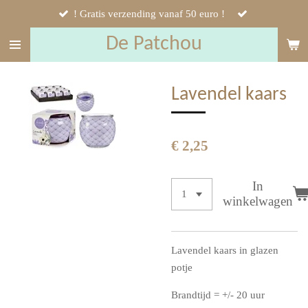
! Gratis verzending vanaf 50 euro !
Ga
direct
De Patchou
naar
de
hoofdinhoud
Lavendel kaars
€ 2,25
In
winkelwagen
Lavendel kaars in glazen
potje
Brandtijd = +/- 20 uur