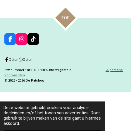
l
e
a
l
e
l
r
e
n
e
n
TOP
F
I
T
a
n
i
c
s
k
e
t
T
Delen
Delen
b
a
o
o
g
k
Btw nummer : BE1001186092 btw-vrijgesteld
Algemene
o
r
Voorwaarden
k
a
© 2023 - 2026 De Patchou
m
Deze website gebruikt cookies voor analyse-
doeleinden en/of het tonen van advertenties. Door
gebruik te blijven maken van de site gaat u hiermee
akkoord.