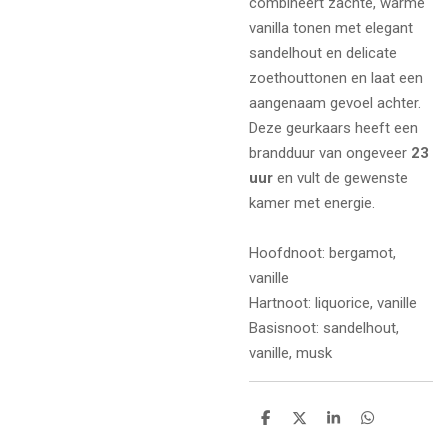
combineert zachte, warme
vanilla tonen met elegant
sandelhout en delicate
zoethouttonen en laat een
aangenaam gevoel achter.
Deze geurkaars heeft een
brandduur van ongeveer
23
uur
en vult de gewenste
kamer met energie.
Hoofdnoot: bergamot,
vanille
Hartnoot: liquorice, vanille
Basisnoot: sandelhout,
vanille, musk
D
D
S
D
e
e
h
e