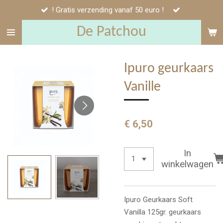
! Gratis verzending vanaf 50 euro !
Ga
direct
De Patchou
naar
de
hoofdinhoud
Ipuro geurkaars
Vanille
€ 6,50
In
winkelwagen
Ipuro Geurkaars Soft
Vanilla 125gr. geurkaars