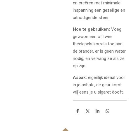
en creëren met minimale
inspanning een gezellige en
uitnodigende sfeer.
Hoe te gebruiken:
Voeg
gewoon een of twee
theelepels korrels toe aan
de brander, er is geen water
nodig, en vervang ze als ze
op zijn.
Asbak:
eigenlijk ideaal voor
in je asbak , de geur komt
vrij eens je u sigaret dooft.
D
D
S
D
e
e
h
e
l
e
a
l
e
l
r
e
n
e
n