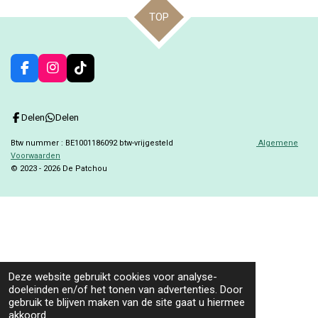
TOP
F
I
T
a
n
i
c
s
k
e
t
T
Delen
Delen
b
a
o
o
g
k
Btw nummer : BE1001186092 btw-vrijgesteld
Algemene
o
r
Voorwaarden
k
a
© 2023 - 2026 De Patchou
m
Deze website gebruikt cookies voor analyse-
doeleinden en/of het tonen van advertenties. Door
gebruik te blijven maken van de site gaat u hiermee
akkoord.