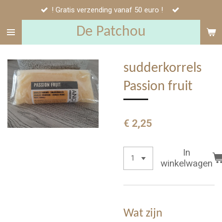
! Gratis verzending vanaf 50 euro !
Ga
direct
De Patchou
naar
de
hoofdinhoud
sudderkorrels
Passion fruit
€ 2,25
In
winkelwagen
Wat zijn