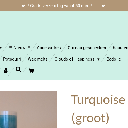
! Gratis verzending vanaf 50 euro !
!!! Nieuw !!!
Accessoires
Cadeau geschenken
Kaarse
Potpourri
Wax melts
Clouds of Happiness
Badolie - 
Turquoise
(groot)