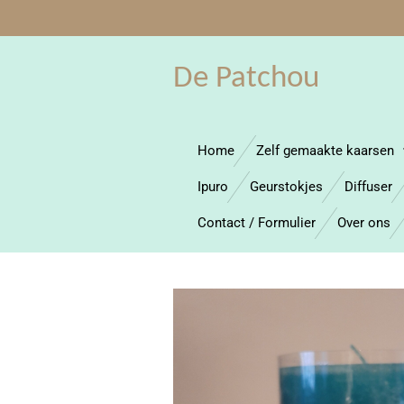
Ga
direct
naar
De Patchou
de
hoofdinhoud
Home
Zelf gemaakte kaarsen
Ipuro
Geurstokjes
Diffuser
Contact / Formulier
Over ons