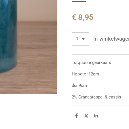
€ 8,95
In winkelwage
Turquoise geurkaars
Hoogte :12cm
dia:9cm
2% Granaatappel & cassis
D
D
S
e
e
h
l
e
a