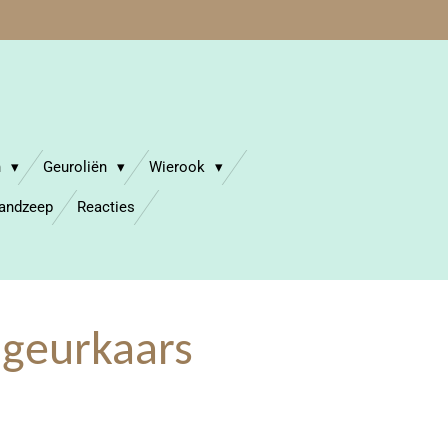
n
Geuroliën
Wierook
Handzeep
Reacties
 geurkaars