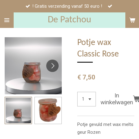
! Gratis verzending vanaf 50 euro !
Ga
direct
De Patchou
naar
de
hoofdinhoud
Potje wax
Classic Rose
€ 7,50
In
winkelwagen
Potje gevuld met wax melts
geur Rozen