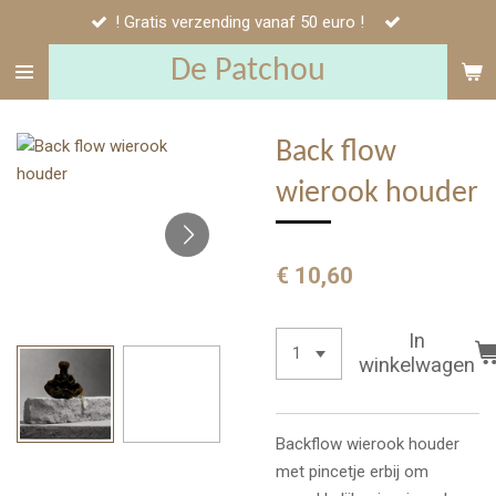
! Gratis verzending vanaf 50 euro !
Ga
direct
De Patchou
naar
de
hoofdinhoud
Back flow
wierook houder
€ 10,60
In
winkelwagen
Backflow wierook houder
met pincetje erbij om