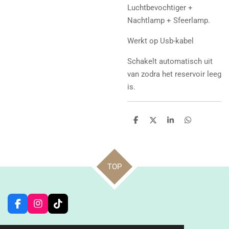
Luchtbevochtiger +
Nachtlamp + Sfeerlamp.
Werkt op Usb-kabel
Schakelt automatisch uit
van zodra het reservoir leeg
is.
D
D
S
D
e
e
h
e
l
e
a
l
e
l
r
e
n
e
n
TOP
F
I
T
a
n
i
c
s
k