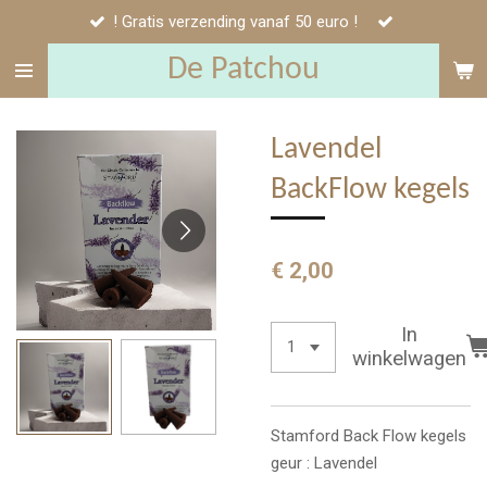
! Gratis verzending vanaf 50 euro !
Ga
direct
De Patchou
naar
de
hoofdinhoud
Lavendel
BackFlow kegels
€ 2,00
In
winkelwagen
Stamford Back Flow kegels
geur : Lavendel