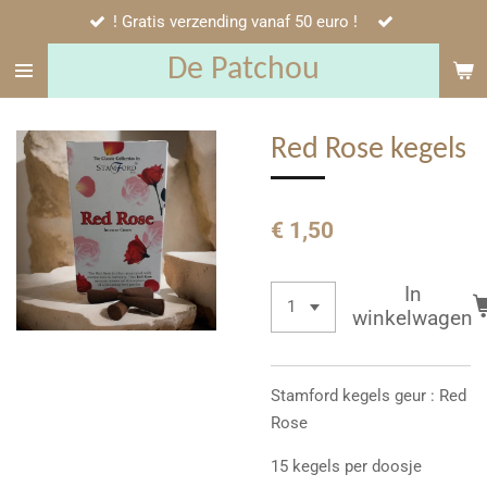
! Gratis verzending vanaf 50 euro !
Ga
direct
De Patchou
naar
de
hoofdinhoud
Red Rose kegels
€ 1,50
In
winkelwagen
Stamford kegels geur : Red
Rose
15 kegels per doosje